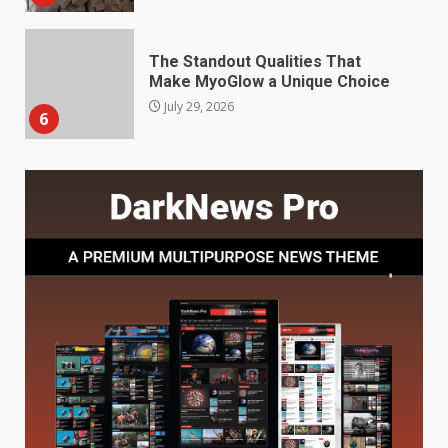
The Standout Qualities That
Make MyoGlow a Unique Choice
July 29, 2026
6
Choosing a Portable Power
Station for Camping: Key
Features and Buying Tips
7
July 28, 2026
Baking Soda Trick for Weight
Loss: The Truthful Guide to
Understanding Its Benefits and
Limits
1
August 4, 2026
Digital Product Passport