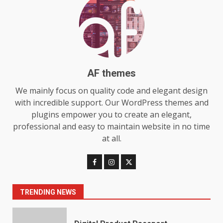
The Standout Qualities That
Make MyoGlow a Unique Choice
July 29, 2026
6
AF themes
We mainly focus on quality code and elegant design
Choosing a Portable Power
with incredible support. Our WordPress themes and
Station for Camping: Key
Features and Buying Tips
plugins empower you to create an elegant,
7
July 28, 2026
professional and easy to maintain website in no time
at all.
Baking Soda Trick for Weight
Loss: The Truthful Guide to
Understanding Its Benefits and
Limits
1
TRENDING NEWS
August 4, 2026