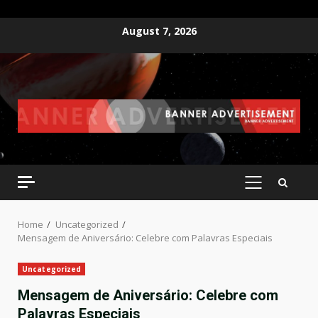
Skip
August 7, 2026
to
content
PRIMARY
MENU
Home
Uncategorized
Mensagem de Aniversário: Celebre com Palavras Especiais
Uncategorized
Mensagem de Aniversário: Celebre com
Palavras Especiais