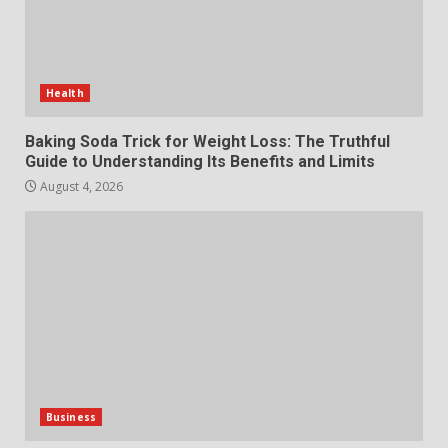
The Standout Qualities That
Make MyoGlow a Unique Choice
Health
July 29, 2026
6
Baking Soda Trick for Weight Loss: The Truthful
Guide to Understanding Its Benefits and Limits
Choosing a Portable Power
August 4, 2026
Station for Camping: Key
Features and Buying Tips
7
July 28, 2026
Business