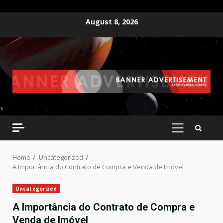
Skip
August 8, 2026
to
content
PRIMARY
MENU
Home
Uncategorized
A Importância do Contrato de Compra e Venda de Imóvel
Uncategorized
A Importância do Contrato de Compra e
Venda de Imóvel