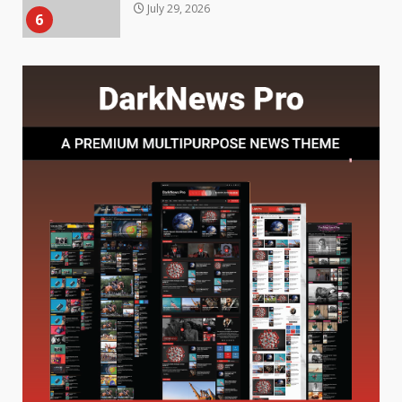
7
July 28, 2026
Baking Soda Trick for Weight
Loss: The Truthful Guide to
Understanding Its Benefits and
Limits
1
August 4, 2026
Digital Product Passport
Consultants Ranked for Tech
August 3, 2026
2
Hahanews: A Complete Feature
Review for an Improved and
Smarter News Reading
Experience
3
July 30, 2026