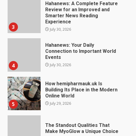
Hahanews: Your Daily
Connection to Important World
Events
4
July 30, 2026
How hemipharmauk.uk Is
Building Its Place in the Modern
Online World
5
July 29, 2026
The Standout Qualities That
Make MyoGlow a Unique Choice
July 29, 2026
6
Choosing a Portable Power
Station for Camping: Key
Features and Buying Tips