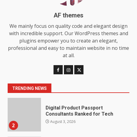
Features and Buying Tips
7
July 28, 2026
AF themes
Baking Soda Trick for Weight
We mainly focus on quality code and elegant design
Loss: The Truthful Guide to
with incredible support. Our WordPress themes and
Understanding Its Benefits and
plugins empower you to create an elegant,
Limits
1
professional and easy to maintain website in no time
August 4, 2026
at all.
Digital Product Passport
Consultants Ranked for Tech
August 3, 2026
2
TRENDING NEWS
Hahanews: A Complete Feature
Review for an Improved and
Smarter News Reading
Experience
3
July 30, 2026