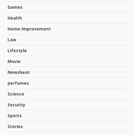
Games
Health
Home Improvement
Law
Lifestyle
Movie
Newsbeat
perfumes
Science
Hahanews: A Complete Feature
Security
Review for an Improved and
Smarter News Reading
Sports
Experience
3
Stories
July 30, 2026