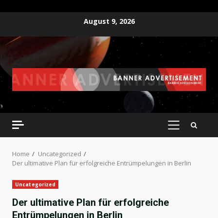
Skip
August 9, 2026
to
content
PRIMARY
MENU
Home
Uncategorized
Der ultimative Plan für erfolgreiche Entrümpelungen in Berlin
Uncategorized
Der ultimative Plan für erfolgreiche
Entrümpelungen in Berlin