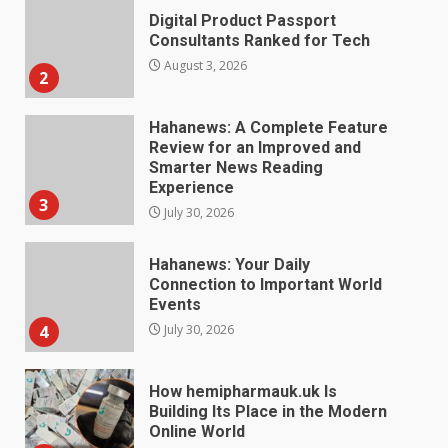
Hahanews: A Complete Feature
Review for an Improved and
Smarter News Reading
Experience
3
July 30, 2026
Hahanews: Your Daily
Connection to Important World
Events
4
July 30, 2026
How hemipharmauk.uk Is
Building Its Place in the Modern
Online World
5
July 29, 2026
The Standout Qualities That
Make MyoGlow a Unique Choice