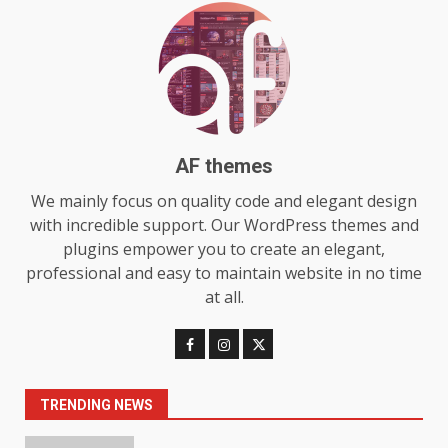
July 29, 2026
6
Choosing a Portable Power
Station for Camping: Key
Features and Buying Tips
7
July 28, 2026
AF themes
We mainly focus on quality code and elegant design
Baking Soda Trick for Weight
with incredible support. Our WordPress themes and
Loss: The Truthful Guide to
plugins empower you to create an elegant,
Understanding Its Benefits and
Limits
professional and easy to maintain website in no time
1
August 4, 2026
at all.
Digital Product Passport
Consultants Ranked for Tech
August 3, 2026
TRENDING NEWS
2