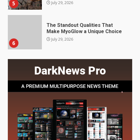
July 29, 2026
6
Choosing a Portable Power
Station for Camping: Key
Features and Buying Tips
7
July 28, 2026
Baking Soda Trick for Weight
Loss: The Truthful Guide to
Understanding Its Benefits and
Limits
1
August 4, 2026
Digital Product Passport
Consultants Ranked for Tech
August 3, 2026
2