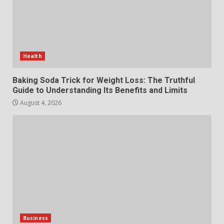
July 29, 2026
6
Choosing a Portable Power
Station for Camping: Key
Health
Features and Buying Tips
7
July 28, 2026
Baking Soda Trick for Weight Loss: The Truthful
Guide to Understanding Its Benefits and Limits
August 4, 2026
Business