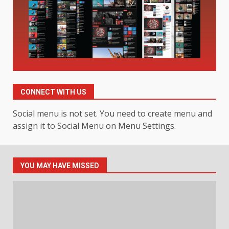
Hahanews: A Complete Feature
Review for an Improved and
Smarter News Reading
Experience
3
July 30, 2026
Hahanews: Your Daily
Connection to Important World
CONNECT WITH US
Events
4
July 30, 2026
Social menu is not set. You need to create menu and
assign it to Social Menu on Menu Settings.
How hemipharmauk.uk Is
Building Its Place in the Modern
Online World
YOU MAY HAVE MISSED
5
July 29, 2026
The Standout Qualities That
Make MyoGlow a Unique Choice