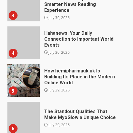
Smarter News Reading
Experience
3
July 30, 2026
Hahanews: Your Daily
Connection to Important World
Events
4
July 30, 2026
How hemipharmauk.uk Is
Building Its Place in the Modern
Online World
5
July 29, 2026
The Standout Qualities That
Make MyoGlow a Unique Choice
July 29, 2026
6