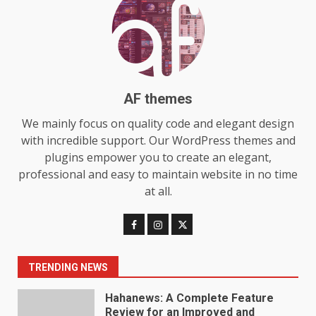
Choosing a Portable Power
Station for Camping: Key
Features and Buying Tips
7
July 28, 2026
AF themes
Baking Soda Trick for Weight
We mainly focus on quality code and elegant design
Loss: The Truthful Guide to
with incredible support. Our WordPress themes and
Understanding Its Benefits and
plugins empower you to create an elegant,
Limits
1
professional and easy to maintain website in no time
August 4, 2026
at all.
Digital Product Passport
Consultants Ranked for Tech
August 3, 2026
2
TRENDING NEWS
Hahanews: A Complete Feature
Review for an Improved and