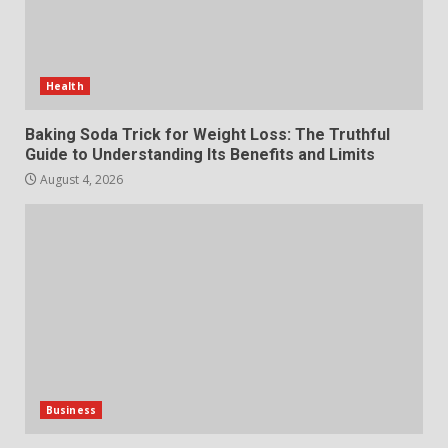
Choosing a Portable Power
Station for Camping: Key
Features and Buying Tips
Health
7
July 28, 2026
Baking Soda Trick for Weight Loss: The Truthful
Guide to Understanding Its Benefits and Limits
August 4, 2026
Business