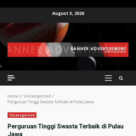
Skip
August 5, 2026
to
content
PRIMARY
MENU
Home
Uncategorized
Perguruan Tinggi Swasta Terbaik di Pulau Jawa
Uncategorized
Perguruan Tinggi Swasta Terbaik di Pulau
Jawa