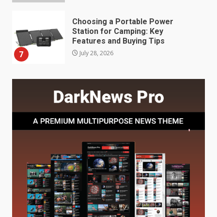
Choosing a Portable Power
Station for Camping: Key
Features and Buying Tips
7
July 28, 2026
Baking Soda Trick for Weight
Loss: The Truthful Guide to
Understanding Its Benefits and
Limits
1
August 4, 2026
Digital Product Passport
Consultants Ranked for Tech
August 3, 2026
2
Hahanews: A Complete Feature
Review for an Improved and