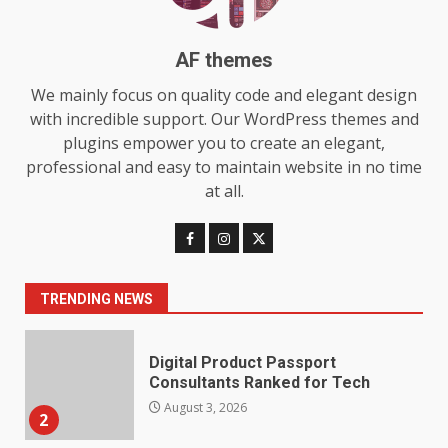
6
AF themes
Choosing a Portable Power
Station for Camping: Key
We mainly focus on quality code and elegant design
Features and Buying Tips
with incredible support. Our WordPress themes and
7
July 28, 2026
plugins empower you to create an elegant,
professional and easy to maintain website in no time
Baking Soda Trick for Weight
at all.
Loss: The Truthful Guide to
Understanding Its Benefits and
Limits
1
August 4, 2026
TRENDING NEWS
Digital Product Passport
Consultants Ranked for Tech
August 3, 2026
2
Hahanews: A Complete Feature