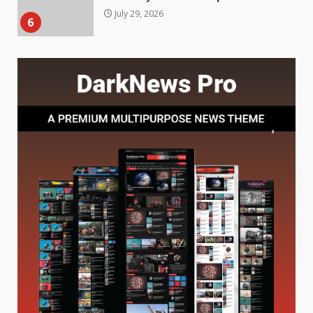
6
Choosing a Portable Power
Station for Camping: Key
Features and Buying Tips
7
July 28, 2026
Baking Soda Trick for Weight
Loss: The Truthful Guide to
Understanding Its Benefits and
Limits
1
August 4, 2026
Digital Product Passport
Consultants Ranked for Tech
August 3, 2026
2
Hahanews: A Complete Feature