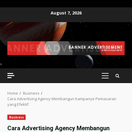
Skip
August 7, 2026
to
content
PRIMARY
MENU
Home
Business
Cara Advertising Agency Membangun Kampanye Pemasaran
yang Efektif
Business
Cara Advertising Agency Membangun