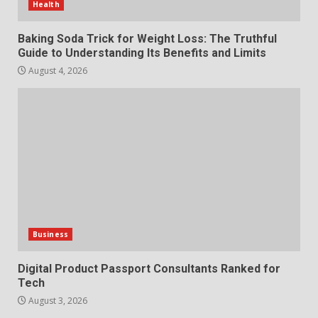
Health
Baking Soda Trick for Weight Loss: The Truthful
Choosing a Portable Power
Guide to Understanding Its Benefits and Limits
Station for Camping: Key
Features and Buying Tips
August 4, 2026
7
July 28, 2026
Business
Digital Product Passport Consultants Ranked for
Tech
August 3, 2026