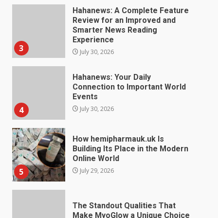
Review for an Improved and
Smarter News Reading
Experience
3
July 30, 2026
Hahanews: Your Daily
Connection to Important World
Events
4
July 30, 2026
How hemipharmauk.uk Is
Building Its Place in the Modern
Online World
5
July 29, 2026
The Standout Qualities That
Make MyoGlow a Unique Choice
July 29, 2026