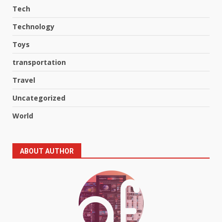
Hahanews: A Complete Feature
Tech
Review for an Improved and
Smarter News Reading
Technology
Experience
3
July 30, 2026
Toys
transportation
Hahanews: Your Daily
Connection to Important World
Travel
Events
Uncategorized
4
July 30, 2026
World
How hemipharmauk.uk Is
Building Its Place in the Modern
Online World
ABOUT AUTHOR
5
July 29, 2026
The Standout Qualities That
Make MyoGlow a Unique Choice
July 29, 2026