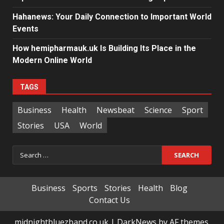
Hahanews: Your Daily Connection to Important World
Events
How hemipharmauk.uk Is Building Its Place in the
Modern Online World
TAGS
Business
Health
Newsbeat
Science
Sport
Stories
USA
World
Search
for:
Business
Sports
Stories
Health
Blog
Contact Us
midnightbluezband.co.uk
|
DarkNews
by AF themes.